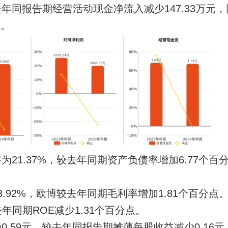
去年同报告期经营活动现金净流入减少147.33万元，
%。
21.37%，较去年同期资产负债率增加6.77个百
.92%，欧博较去年同期毛利率增加1.81个百分点
去年同期ROE减少1.31个百分点。
0.59元，较去年同报告期摊薄每股收益减少0.16元