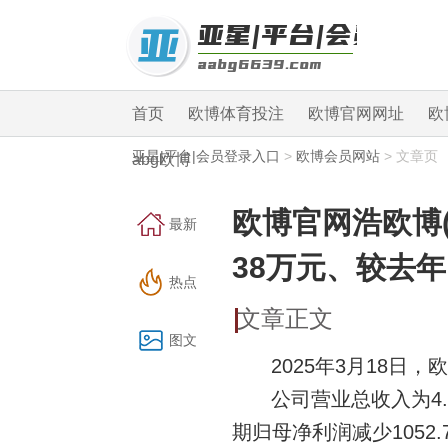
首页
欧博体育投注
欧博官网网址
欧
亚星|平台|会员登录入口
>
欧博会员网站
>
文章页
abg欧博
欧博官网浩欧博(68
最新
38万元、较去年
热点
文章正文
图文
2025年3月18日，欧
公司营业总收入为4.
期归母净利润减少1052