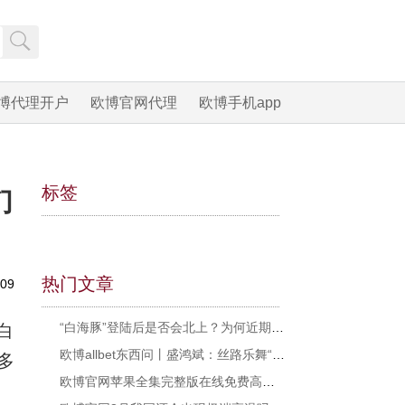
博代理开户
欧博官网代理
欧博手机app
标签
们
热门文章
09
“白海豚”登陆后是否会北上？为何近期台风“扎堆”来袭？气象专家解读
白
欧博allbet东西问丨盛鸿斌：丝路乐舞“不鼓自鸣”的生命力在哪里？
多
欧博官网苹果全集完整版在线免费高清观看