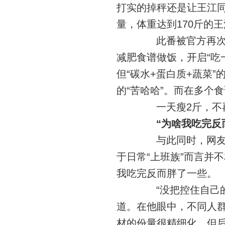
打实的掉秤还是让王江
量，体重达到170斤的
此番被官方再次“
减肥食谱做饭，开启“吃
但“碳水+蛋白质+蔬菜
的“苦哈哈”。而在多个
一天瘦2斤，不再
“为啥我吃完反
与此同时，网友们
于日常“上班族”而言并
我吃完反而胖了一些。
“没把控住自己的
道。在他眼中，不同人群
材的份量很精细化，但后