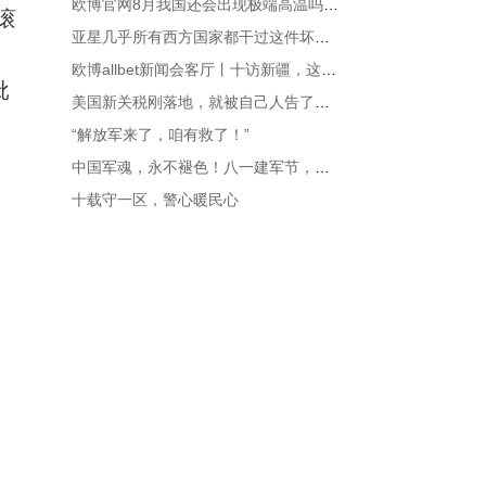
欧博官网8月我国还会出现极端高温吗？气象专家解读
滚
亚星几乎所有西方国家都干过这件坏事，却栽赃中国
欧博allbet新闻会客厅丨十访新疆，这位外国博主的“新发现”让西方沉默
批
美国新关税刚落地，就被自己人告了｜真相
“解放军来了，咱有救了！”
中国军魂，永不褪色！八一建军节，致敬每一位中国军人
十载守一区，警心暖民心