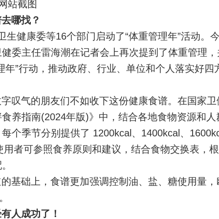
网站截图
谱去哪找？
健康委等16个部门启动了“体重管理年”活动。
卫健委主任雷海潮在记者会上再次提到了体重管理，
理年”行动，推动政府、行业、单位和个人落实好四
叹气的朋友们不如收下这份健康食谱。在国家卫
食养指南(2024年版)》中，结合各地食物资源和人
节分别提供了 1200kcal、1400kcal、1600k
使用者可参照食养原则和建议，结合食物交换表，根
配。
基础上，食谱更加强调控制油、盐、糖使用量，
。
经有人成功了！