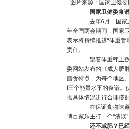
图片来源：国家卫健委
国家卫健委食
去年6月，国家卫生
年全国两会期间，国家
表示将持续推进“体重管
责任。
望着体重秤上数字
委网站发布的《成人肥胖
膳食特点，为每个地区、每个季
l三个能量水平的食谱。
据具体情况进行合理搭
在保证食物味道的
博百家乐主打一个“清淡”
还不减肥？已