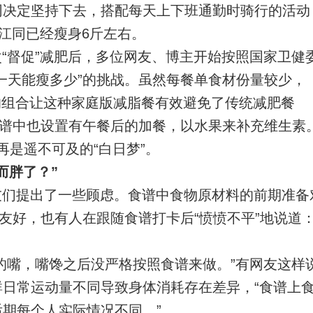
同决定坚持下去，搭配每天上下班通勤时骑行的活动
王江同已经瘦身6斤左右。
督促”减肥后，多位网友、博主开始按照国家卫健
一天能瘦多少”的挑战。虽然每餐单食材份量较少，
”的组合让这种家庭版减脂餐有效避免了传统减肥餐
食谱中也设置有午餐后的加餐，以水果来补充维生素
是遥不可及的“白日梦”。
而胖了？”
提出了一些顾虑。食谱中食物原材料的前期准备
不友好，也有人在跟随食谱打卡后“愤愤不平”地说道
嘴，嘴馋之后没严格按照食谱来做。”有网友这样
日常运动量不同导致身体消耗存在差异，“食谱上
期每个人实际情况不同。”