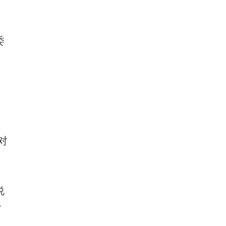
委
。
对
：
说
食