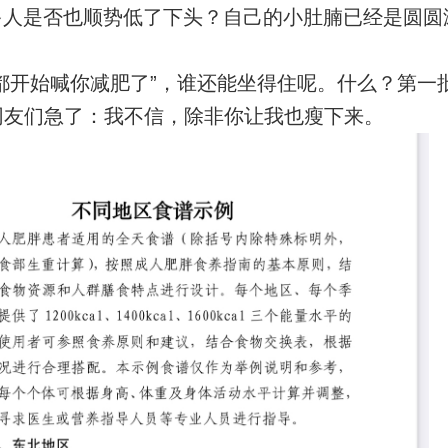
是否也顺势低了下头？自己的小肚腩已经是圆圆
开始喊你减肥了”，谁还能坐得住呢。什么？第一
网友们急了：我不信，除非你让我也瘦下来。